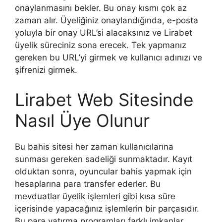
onaylanmasını bekler. Bu onay kısmı çok az
zaman alır. Üyeliğiniz onaylandığında, e-posta
yoluyla bir onay URL’si alacaksınız ve Lirabet
üyelik süreciniz sona erecek. Tek yapmanız
gereken bu URL’yi girmek ve kullanıcı adınızı ve
şifrenizi girmek.
Lirabet Web Sitesinde
Nasıl Üye Olunur
Bu bahis sitesi her zaman kullanıcılarına
sunması gereken sadeliği sunmaktadır. Kayıt
olduktan sonra, oyuncular bahis yapmak için
hesaplarına para transfer ederler. Bu
mevduatlar üyelik işlemleri gibi kısa süre
içerisinde yapacağınız işlemlerin bir parçasıdır.
Bu para yatırma programları farklı imkanlar