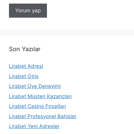
Son Yazılar
Lirabet Adresi
Lirabet Giriş
Lirabet Üye Deneyimi
Lirabet Müşteri Kazançları
Lirabet Casino Fırsatları
Lirabet Profesyonel Bahisler
Lirabet Yeni Adresler