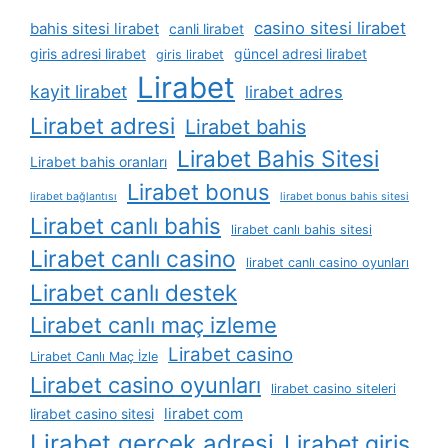
casino sitesi lirabet
bahis sitesi lirabet
canli lirabet
giris adresi lirabet
güncel adresi lirabet
giris lirabet
Lirabet
kayit lirabet
lirabet adres
Lirabet adresi
Lirabet bahis
Lirabet Bahis Sitesi
Lirabet bahis oranları
Lirabet bonus
lirabet bağlantısı
lirabet bonus bahis sitesi
Lirabet canlı bahis
lirabet canlı bahis sitesi
Lirabet canlı casino
lirabet canlı casino oyunları
Lirabet canlı destek
Lirabet canlı maç izleme
Lirabet casino
Lirabet Canlı Maç İzle
Lirabet casino oyunları
lirabet casino siteleri
lirabet com
lirabet casino sitesi
Lirabet gerçek adresi
Lirabet giriş