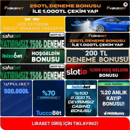
×
LIRABET GİRİŞ İÇİN TIKLAYINIZ!