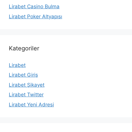
Lirabet Casino Bulma
Lirabet Poker Altyapısı
Kategoriler
Lirabet
Lirabet Giriş
Lirabet Şikayet
Lirabet Twitter
Lirabet Yeni Adresi