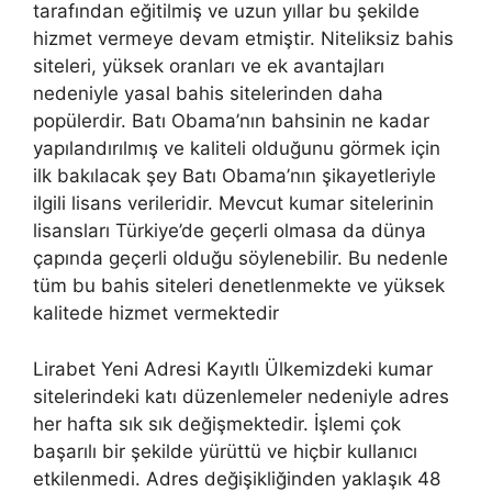
tarafından eğitilmiş ve uzun yıllar bu şekilde
hizmet vermeye devam etmiştir. Niteliksiz bahis
siteleri, yüksek oranları ve ek avantajları
nedeniyle yasal bahis sitelerinden daha
popülerdir. Batı Obama’nın bahsinin ne kadar
yapılandırılmış ve kaliteli olduğunu görmek için
ilk bakılacak şey Batı Obama’nın şikayetleriyle
ilgili lisans verileridir. Mevcut kumar sitelerinin
lisansları Türkiye’de geçerli olmasa da dünya
çapında geçerli olduğu söylenebilir. Bu nedenle
tüm bu bahis siteleri denetlenmekte ve yüksek
kalitede hizmet vermektedir
Lirabet Yeni Adresi Kayıtlı Ülkemizdeki kumar
sitelerindeki katı düzenlemeler nedeniyle adres
her hafta sık sık değişmektedir. İşlemi çok
başarılı bir şekilde yürüttü ve hiçbir kullanıcı
etkilenmedi. Adres değişikliğinden yaklaşık 48