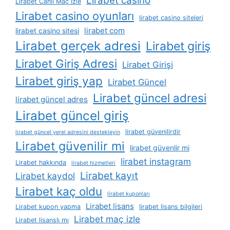
Lirabet casino
Lirabet Canlı Maç İzle
Lirabet casino oyunları
lirabet casino siteleri
lirabet com
lirabet casino sitesi
Lirabet gerçek adresi
Lirabet giriş
Lirabet Giriş Adresi
Lirabet Girişi
Lirabet giriş yap
Lirabet Güncel
Lirabet güncel adresi
lirabet güncel adres
Lirabet güncel giriş
lirabet güvenilirdir
lirabet güncel yerel adresini destekleyin
Lirabet güvenilir mi
lirabet güvenlir mi
lirabet instagram
Lirabet hakkında
lirabet hizmetleri
Lirabet kayıt
Lirabet kaydol
Lirabet kaç oldu
lirabet kuponları
Lirabet lisans
Lirabet kupon yapma
lirabet lisans bilgileri
Lirabet maç izle
Lirabet lisanslı mı