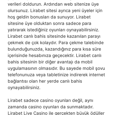
verileri doldurun. Ardından web sitenize üye
olursunuz. Lirabet sitesi ayrıca yeni üyeler için
hoş geldin bonusları da sunuyor. Lirabet
sitesine üye olduktan sonra sadece para
yatırarak istediğiniz oyunları oynayabilirsiniz.
Lirabet canlı bahis sitesinde kazanılan parayı
çekmek de çok kolaydır. Para çekme talebinde
bulunduğunuzda, kazandığınız para kısa süre
içerisinde hesabınıza geçecektir. Lirabet canlı
bahis sitesinin bir diğer avantajı da mobil
uygulamasının olmasıdır. Bu sayede mobil şovu
telefonunuza veya tabletinize indirerek internet
bağlantısı olan her yerde canlı bahis
oynayabilirsiniz.
Lirabet sadece casino oyunları değil, aynı
zamanda casino oyunları da sunmaktadır.
Lirabet Live Casino ile gerçekten büyük ödüller