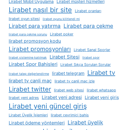
Lirabet Mobil Uygulama
Lirabet müşteri hizmetleri
Lirabet nasıl bir site
Lirabet oranları
lirabet oyun sitesi
lirabet oyunu kilitlendi mi
Lirabet para yatırma
Lirabet para çekme
Lirabet poker
lirabet para çekme sorunu
lirabet promosyon kodu
Lirabet promosyonları
Lirabet Sanal Sporlar
Lirabet Sitesi
lirabet sistemine katılmak
lirabet spor
Lirabet Spor Bahisleri
Lirabet Sıkça Sorulan Sorular
Lirabet tv
lirabet telegram
lirabet talep değerlendirme
lirabet tv canli maç
lirabet tv canli maç izle
Lirabet twitter
lirabet web sitesi
lirabet whatsapp
Lirabet yeni adresi
Lirabet yeni giriş
lirabet yeni adres
Lirabet yeni güncel giriş
Lirabet Üyelik İşlemleri
lirabet çevrimiçi bahis
Lirabet üyelik
Lirabet ödeme yöntemleri