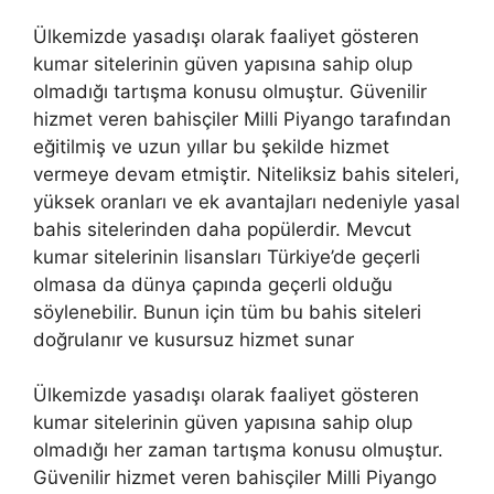
Ülkemizde yasadışı olarak faaliyet gösteren
kumar sitelerinin güven yapısına sahip olup
olmadığı tartışma konusu olmuştur. Güvenilir
hizmet veren bahisçiler Milli Piyango tarafından
eğitilmiş ve uzun yıllar bu şekilde hizmet
vermeye devam etmiştir. Niteliksiz bahis siteleri,
yüksek oranları ve ek avantajları nedeniyle yasal
bahis sitelerinden daha popülerdir. Mevcut
kumar sitelerinin lisansları Türkiye’de geçerli
olmasa da dünya çapında geçerli olduğu
söylenebilir. Bunun için tüm bu bahis siteleri
doğrulanır ve kusursuz hizmet sunar
Ülkemizde yasadışı olarak faaliyet gösteren
kumar sitelerinin güven yapısına sahip olup
olmadığı her zaman tartışma konusu olmuştur.
Güvenilir hizmet veren bahisçiler Milli Piyango