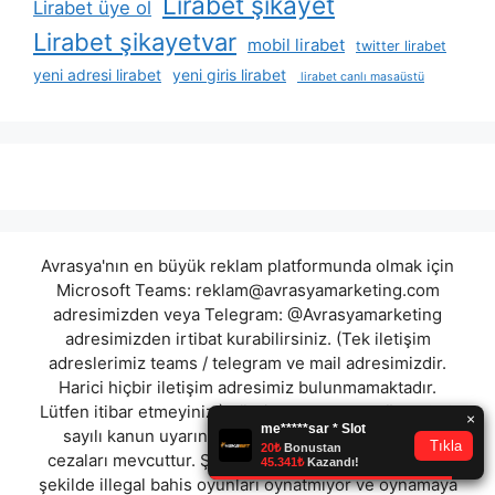
Lirabet şikayet
Lirabet üye ol
Lirabet şikayetvar
mobil lirabet
twitter lirabet
yeni adresi lirabet
yeni giris lirabet
lirabet canlı masaüstü
Avrasya'nın en büyük reklam platformunda olmak için
Microsoft Teams:
reklam@avrasyamarketing.com
adresimizden veya Telegram: @Avrasyamarketing
adresimizden irtibat kurabilirsiniz. (Tek iletişim
adreslerimiz teams / telegram ve mail adresimizdir.
Harici hiçbir iletişim adresimiz bulunmamaktadır.
Lütfen itibar etmeyiniz.) Türkiye yasalarına göre 7258
sayılı kanun uyarınca yasa dışı bahis oynamanın
cezaları mevcuttur. Şu an bulunduğunuz site hiç bir
şekilde illegal bahis oyunları oynatmıyor ve oynamaya