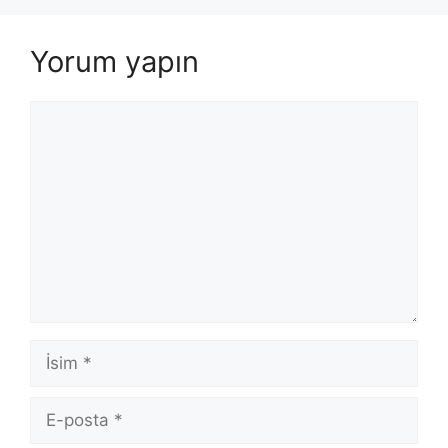
Yorum yapın
Yorum
İsim
E-
posta