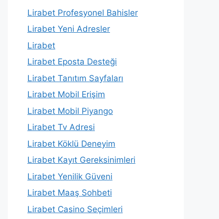
Lirabet Profesyonel Bahisler
Lirabet Yeni Adresler
Lirabet
Lirabet Eposta Desteği
Lirabet Tanıtım Sayfaları
Lirabet Mobil Erişim
Lirabet Mobil Piyango
Lirabet Tv Adresi
Lirabet Köklü Deneyim
Lirabet Kayıt Gereksinimleri
Lirabet Yenilik Güveni
Lirabet Maaş Sohbeti
Lirabet Casino Seçimleri