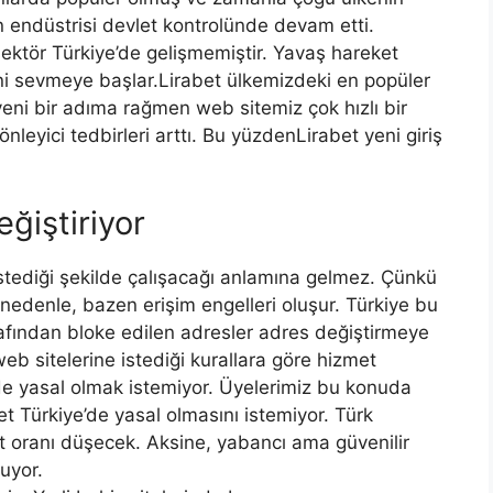
yun endüstrisi devlet kontrolünde devam etti.
sektör Türkiye’de gelişmemiştir. Yavaş hareket
ini sevmeye başlar.Lirabet ülkemizdeki en popüler
 yeni bir adıma rağmen web sitemiz çok hızlı bir
nleyici tedbirleri arttı. Bu yüzdenLirabet yeni giriş
ğiştiriyor
 istediği şekilde çalışacağı anlamına gelmez. Çünkü
 nedenle, bazen erişim engelleri oluşur. Türkiye bu
tarafından bloke edilen adresler adres değiştirmeye
b sitelerine istediği kurallara göre hizmet
de yasal olmak istemiyor. Üyelerimiz bu konuda
t Türkiye’de yasal olmasını istemiyor. Türk
t oranı düşecek. Aksine, yabancı ama güvenilir
ruyor.