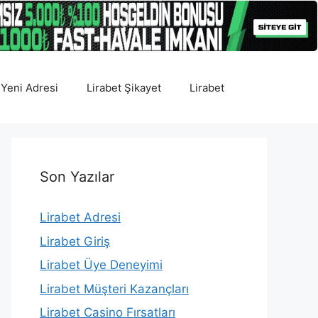
 Yeni Adresi
Lirabet Şikayet
Lirabet
Son Yazılar
Lirabet Adresi
Lirabet Giriş
Lirabet Üye Deneyimi
Lirabet Müşteri Kazançları
Lirabet Casino Fırsatları