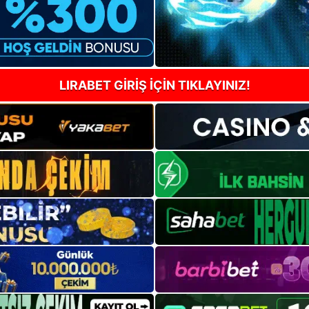
LIRABET GİRİŞ İÇİN TIKLAYINIZ!