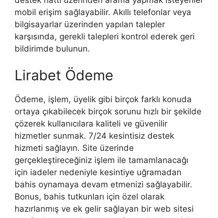
mobil erişim sağlayabilir. Akıllı telefonlar veya
bilgisayarlar üzerinden yapılan talepler
karşısında, gerekli talepleri kontrol ederek geri
bildirimde bulunun.
Lirabet Ödeme
Ödeme, işlem, üyelik gibi birçok farklı konuda
ortaya çıkabilecek birçok sorunu hızlı bir şekilde
çözerek kullanıcılara kaliteli ve güvenilir
hizmetler sunmak. 7/24 kesintisiz destek
hizmeti sağlayın. Site üzerinde
gerçekleştireceğiniz işlem ile tamamlanacağı
için iadeler nedeniyle kesintiye uğramadan
bahis oynamaya devam etmenizi sağlayabilir.
Bonus, bahis tutkunları için özel olarak
hazırlanmış ve ek gelir sağlayan bir web sitesi