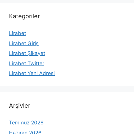
Kategoriler
Lirabet
Lirabet Giriş
Lirabet Şikayet
Lirabet Twitter
Lirabet Yeni Adresi
Arşivler
Temmuz 2026
Haziran 2026