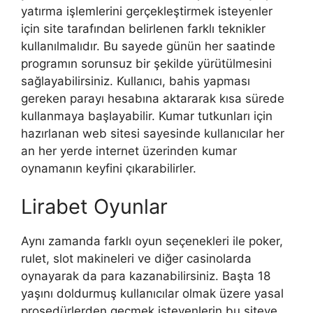
yatırma işlemlerini gerçekleştirmek isteyenler
için site tarafından belirlenen farklı teknikler
kullanılmalıdır. Bu sayede günün her saatinde
programın sorunsuz bir şekilde yürütülmesini
sağlayabilirsiniz. Kullanıcı, bahis yapması
gereken parayı hesabına aktararak kısa sürede
kullanmaya başlayabilir. Kumar tutkunları için
hazırlanan web sitesi sayesinde kullanıcılar her
an her yerde internet üzerinden kumar
oynamanın keyfini çıkarabilirler.
Lirabet Oyunlar
Aynı zamanda farklı oyun seçenekleri ile poker,
rulet, slot makineleri ve diğer casinolarda
oynayarak da para kazanabilirsiniz. Başta 18
yaşını doldurmuş kullanıcılar olmak üzere yasal
prosedürlerden geçmek isteyenlerin bu siteye