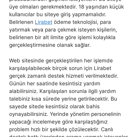
üye olmaları gerekmektedir. 18 yaşından küçük
kullanıcılar bu siteye giriş yapmamalıdır.
Belirlenen
Lirabet
ödeme teknolojisi, para
yatırmak veya para çekmek isteyen kişilerin,
belirlenen bir alt limite göre işlemi kolaylıkla
gerçekleştirmesine olanak sağlar.
Web sitesinde gerçekleştirilen her işlemde
karşılaşılabilecek birçok sorun için Lirabet
gerçek zamanlı destek hizmeti verilmektedir.
Günün her saatinde kesintisiz yardım
alabilirsiniz. Karşılaşılan sorunla ilgili yardım
talebiniz kısa sürede yerine getirilecektir. Bu
sayede sitede kesintisiz olarak bahis
oynayabilirsiniz. Yerinde yönetim personelinin
yapacağı incelemeye göre karşılaştığınız
problem hızlı bir şekilde çözülecektir. Canlı
destek hattı üzerinden arama yapmak isteyenler