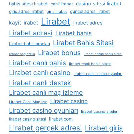
casino sitesi lirabet
bahis sitesi lirabet
canli lirabet
giris adresi lirabet
güncel adresi lirabet
giris lirabet
Lirabet
kayit lirabet
lirabet adres
Lirabet adresi
Lirabet bahis
Lirabet Bahis Sitesi
Lirabet bahis oranları
Lirabet bonus
lirabet bağlantısı
lirabet bonus bahis sitesi
Lirabet canlı bahis
lirabet canlı bahis sitesi
Lirabet canlı casino
lirabet canlı casino oyunları
Lirabet canlı destek
Lirabet canlı maç izleme
Lirabet casino
Lirabet Canlı Maç İzle
Lirabet casino oyunları
lirabet casino siteleri
lirabet com
lirabet casino sitesi
Lirabet gerçek adresi
Lirabet giriş