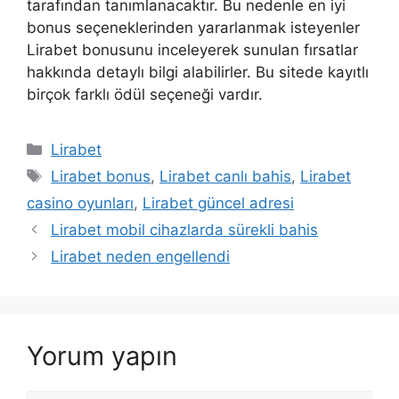
tarafından tanımlanacaktır. Bu nedenle en iyi
bonus seçeneklerinden yararlanmak isteyenler
Lirabet bonusunu inceleyerek sunulan fırsatlar
hakkında detaylı bilgi alabilirler. Bu sitede kayıtlı
birçok farklı ödül seçeneği vardır.
Kategoriler
Lirabet
Etiketler
Lirabet bonus
,
Lirabet canlı bahis
,
Lirabet
casino oyunları
,
Lirabet güncel adresi
Lirabet mobil cihazlarda sürekli bahis
Lirabet neden engellendi
Yorum yapın