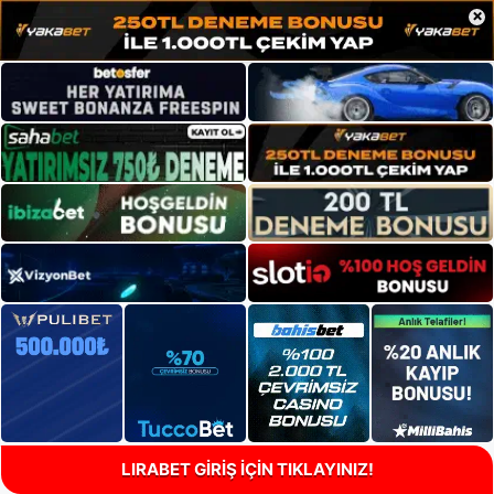
×
LIRABET GİRİŞ İÇİN TIKLAYINIZ!