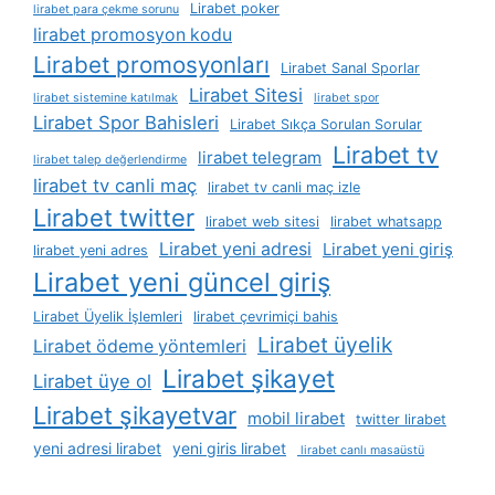
Lirabet poker
lirabet para çekme sorunu
lirabet promosyon kodu
Lirabet promosyonları
Lirabet Sanal Sporlar
Lirabet Sitesi
lirabet sistemine katılmak
lirabet spor
Lirabet Spor Bahisleri
Lirabet Sıkça Sorulan Sorular
Lirabet tv
lirabet telegram
lirabet talep değerlendirme
lirabet tv canli maç
lirabet tv canli maç izle
Lirabet twitter
lirabet web sitesi
lirabet whatsapp
Lirabet yeni adresi
Lirabet yeni giriş
lirabet yeni adres
Lirabet yeni güncel giriş
Lirabet Üyelik İşlemleri
lirabet çevrimiçi bahis
Lirabet üyelik
Lirabet ödeme yöntemleri
Lirabet şikayet
Lirabet üye ol
Lirabet şikayetvar
mobil lirabet
twitter lirabet
yeni adresi lirabet
yeni giris lirabet
lirabet canlı masaüstü