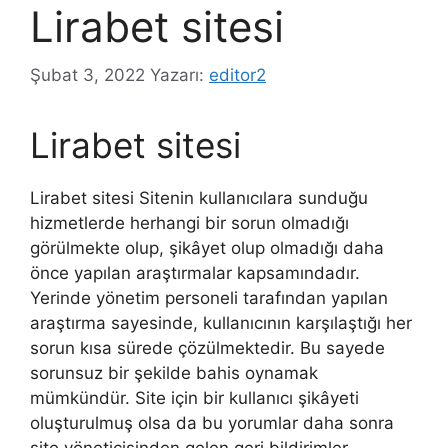
Lirabet sitesi
Şubat 3, 2022
Yazarı:
editor2
Lirabet sitesi
Lirabet sitesi Sitenin kullanıcılara sunduğu
hizmetlerde herhangi bir sorun olmadığı
görülmekte olup, şikâyet olup olmadığı daha
önce yapılan araştırmalar kapsamındadır.
Yerinde yönetim personeli tarafından yapılan
araştırma sayesinde, kullanıcının karşılaştığı her
sorun kısa sürede çözülmektedir. Bu sayede
sorunsuz bir şekilde bahis oynamak
mümkündür. Site için bir kullanıcı şikâyeti
oluşturulmuş olsa da bu yorumlar daha sonra