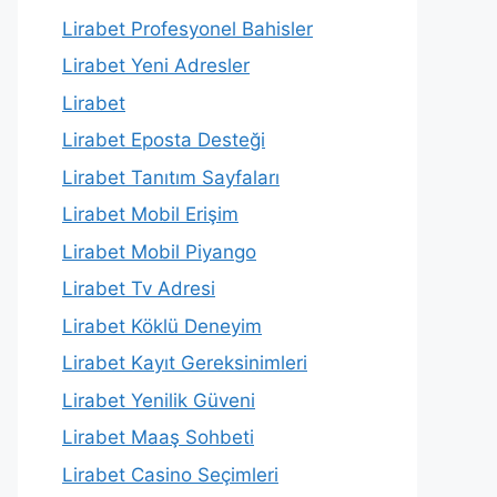
Lirabet Profesyonel Bahisler
Lirabet Yeni Adresler
Lirabet
Lirabet Eposta Desteği
Lirabet Tanıtım Sayfaları
Lirabet Mobil Erişim
Lirabet Mobil Piyango
Lirabet Tv Adresi
Lirabet Köklü Deneyim
Lirabet Kayıt Gereksinimleri
Lirabet Yenilik Güveni
Lirabet Maaş Sohbeti
Lirabet Casino Seçimleri