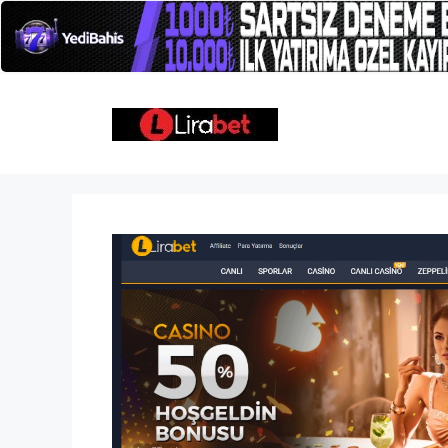
İçeriğe
atla