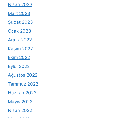
Nisan 2023
Mart 2023
Şubat 2023
Ocak 2023
Aralık 2022
Kasım 2022
Ekim 2022
Eylül 2022
Ağustos 2022
Temmuz 2022
Haziran 2022
Mayıs 2022
Nisan 2022