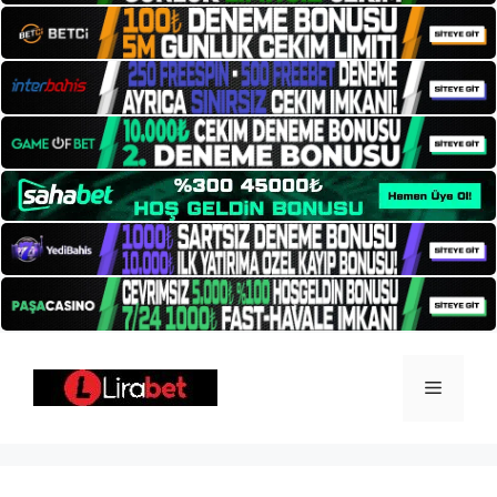
İçeriğe
atla
Menü