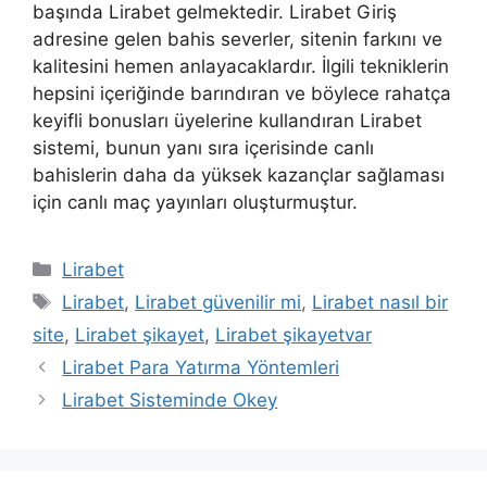
başında Lirabet gelmektedir. Lirabet Giriş
adresine gelen bahis severler, sitenin farkını ve
kalitesini hemen anlayacaklardır. İlgili tekniklerin
hepsini içeriğinde barındıran ve böylece rahatça
keyifli bonusları üyelerine kullandıran Lirabet
sistemi, bunun yanı sıra içerisinde canlı
bahislerin daha da yüksek kazançlar sağlaması
için canlı maç yayınları oluşturmuştur.
Kategoriler
Lirabet
Etiketler
Lirabet
,
Lirabet güvenilir mi
,
Lirabet nasıl bir
site
,
Lirabet şikayet
,
Lirabet şikayetvar
Lirabet Para Yatırma Yöntemleri
Lirabet Sisteminde Okey