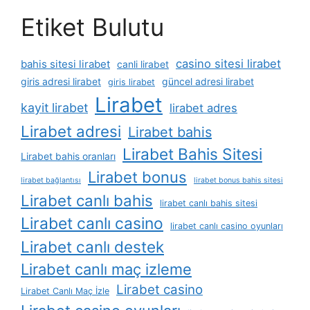
Etiket Bulutu
casino sitesi lirabet
bahis sitesi lirabet
canli lirabet
giris adresi lirabet
güncel adresi lirabet
giris lirabet
Lirabet
kayit lirabet
lirabet adres
Lirabet adresi
Lirabet bahis
Lirabet Bahis Sitesi
Lirabet bahis oranları
Lirabet bonus
lirabet bağlantısı
lirabet bonus bahis sitesi
Lirabet canlı bahis
lirabet canlı bahis sitesi
Lirabet canlı casino
lirabet canlı casino oyunları
Lirabet canlı destek
Lirabet canlı maç izleme
Lirabet casino
Lirabet Canlı Maç İzle