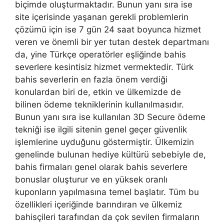
biçimde oluşturmaktadır. Bunun yanı sıra ise
site içerisinde yaşanan gerekli problemlerin
çözümü için ise 7 gün 24 saat boyunca hizmet
veren ve önemli bir yer tutan destek departmanı
da, yine Türkçe operatörler eşliğinde bahis
severlere kesintisiz hizmet vermektedir. Türk
bahis severlerin en fazla önem verdiği
konulardan biri de, etkin ve ülkemizde de
bilinen ödeme tekniklerinin kullanılmasıdır.
Bunun yanı sıra ise kullanılan 3D Secure ödeme
tekniği ise ilgili sitenin genel geçer güvenlik
işlemlerine uyduğunu göstermiştir. Ülkemizin
genelinde bulunan hediye kültürü sebebiyle de,
bahis firmaları genel olarak bahis severlere
bonuslar oluşturur ve en yüksek oranlı
kuponların yapılmasına temel başlatır. Tüm bu
özellikleri içeriğinde barındıran ve ülkemiz
bahisçileri tarafından da çok sevilen firmaların