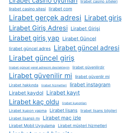
Lirabet casino oyunları
lirabet casino siteleri
lirabet com
lirabet casino sitesi
Lirabet gerçek adresi
Lirabet giriş
Lirabet Giriş Adresi
Lirabet Girişi
Lirabet giriş yap
Lirabet Güncel
Lirabet güncel adresi
lirabet güncel adres
Lirabet güncel giriş
lirabet güvenilirdir
lirabet güncel yerel adresini destekleyin
Lirabet güvenilir mi
lirabet güvenlir mi
lirabet instagram
Lirabet hakkında
lirabet hizmetleri
Lirabet kayıt
Lirabet kaydol
Lirabet kaç oldu
lirabet kuponları
Lirabet lisans
Lirabet kupon yapma
lirabet lisans bilgileri
Lirabet maç izle
Lirabet lisanslı mı
Lirabet Mobil Uygulama
Lirabet müşteri hizmetleri