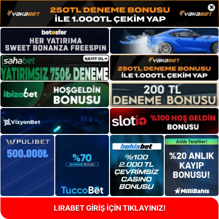
×
LIRABET GİRİŞ İÇİN TIKLAYINIZ!