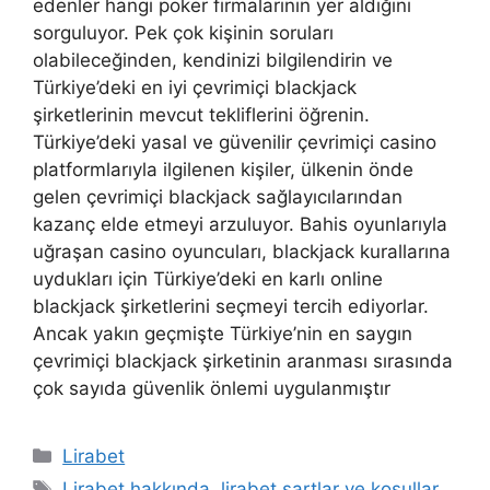
edenler hangi poker firmalarının yer aldığını
sorguluyor. Pek çok kişinin soruları
olabileceğinden, kendinizi bilgilendirin ve
Türkiye’deki en iyi çevrimiçi blackjack
şirketlerinin mevcut tekliflerini öğrenin.
Türkiye’deki yasal ve güvenilir çevrimiçi casino
platformlarıyla ilgilenen kişiler, ülkenin önde
gelen çevrimiçi blackjack sağlayıcılarından
kazanç elde etmeyi arzuluyor. Bahis oyunlarıyla
uğraşan casino oyuncuları, blackjack kurallarına
uydukları için Türkiye’deki en karlı online
blackjack şirketlerini seçmeyi tercih ediyorlar.
Ancak yakın geçmişte Türkiye’nin en saygın
çevrimiçi blackjack şirketinin aranması sırasında
çok sayıda güvenlik önlemi uygulanmıştır
Kategoriler
Lirabet
Etiketler
Lirabet hakkında
,
lirabet şartlar ve koşullar
,