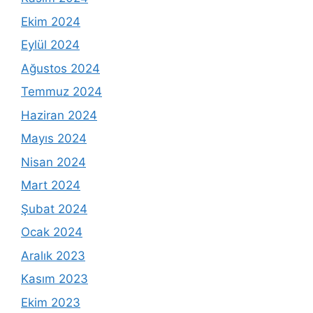
Ekim 2024
Eylül 2024
Ağustos 2024
Temmuz 2024
Haziran 2024
Mayıs 2024
Nisan 2024
Mart 2024
Şubat 2024
Ocak 2024
Aralık 2023
Kasım 2023
Ekim 2023