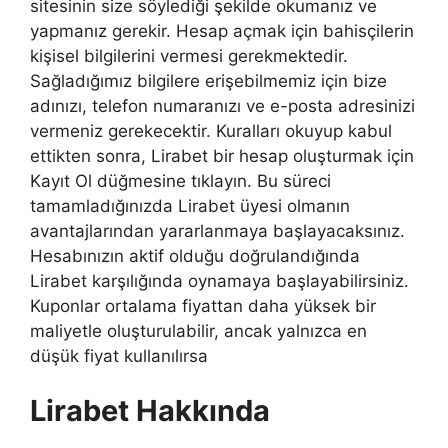
sitesinin size söylediği şekilde okumanız ve
yapmanız gerekir. Hesap açmak için bahisçilerin
kişisel bilgilerini vermesi gerekmektedir.
Sağladığımız bilgilere erişebilmemiz için bize
adınızı, telefon numaranızı ve e-posta adresinizi
vermeniz gerekecektir. Kuralları okuyup kabul
ettikten sonra, Lirabet bir hesap oluşturmak için
Kayıt Ol düğmesine tıklayın. Bu süreci
tamamladığınızda Lirabet üyesi olmanın
avantajlarından yararlanmaya başlayacaksınız.
Hesabınızın aktif olduğu doğrulandığında
Lirabet karşılığında oynamaya başlayabilirsiniz.
Kuponlar ortalama fiyattan daha yüksek bir
maliyetle oluşturulabilir, ancak yalnızca en
düşük fiyat kullanılırsa
Lirabet Hakkında