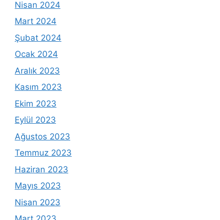
Nisan 2024
Mart 2024
Şubat 2024
Ocak 2024
Aralık 2023
Kasım 2023
Ekim 2023
Eylül 2023
Ağustos 2023
Temmuz 2023
Haziran 2023
Mayıs 2023
Nisan 2023
Mart 2023