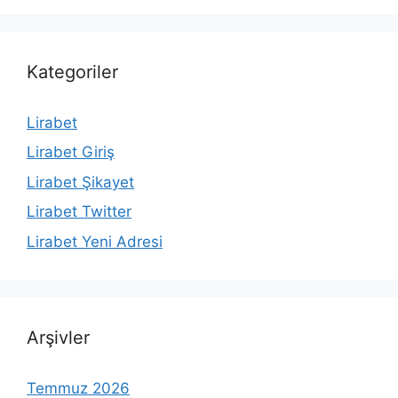
Kategoriler
Lirabet
Lirabet Giriş
Lirabet Şikayet
Lirabet Twitter
Lirabet Yeni Adresi
Arşivler
Temmuz 2026