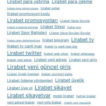
Lirabet para yatırma
Lirabet para çekme
Lirabet poker
lirabet para çekme sorunu
lirabet promosyon kodu
Lirabet promosyonları
Lirabet Sanal Sporlar
Lirabet Sitesi
lirabet sistemine katılmak
lirabet spor
Lirabet Spor Bahisleri
Lirabet Sıkça Sorulan Sorular
Lirabet tv
lirabet telegram
lirabet talep değerlendirme
lirabet tv canli maç
lirabet tv canli maç izle
Lirabet twitter
lirabet web sitesi
lirabet whatsapp
Lirabet yeni adresi
Lirabet yeni giriş
lirabet yeni adres
Lirabet yeni güncel giriş
Lirabet Üyelik İşlemleri
lirabet çevrimiçi bahis
Lirabet üyelik
Lirabet ödeme yöntemleri
Lirabet şikayet
Lirabet üye ol
Lirabet şikayetvar
mobil lirabet
twitter lirabet
yeni adresi lirabet
yeni giris lirabet
lirabet canlı masaüstü