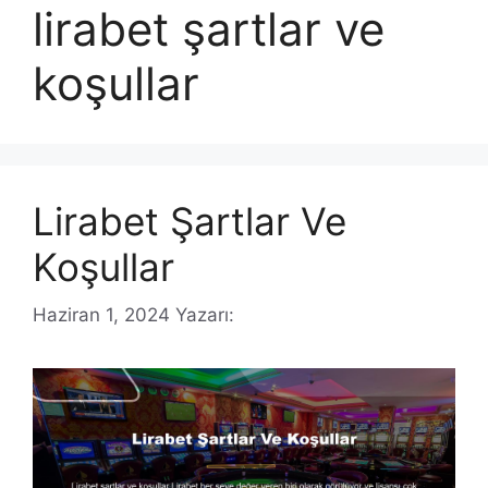
lirabet şartlar ve
koşullar
Lirabet Şartlar Ve
Koşullar
Haziran 1, 2024
Yazarı: