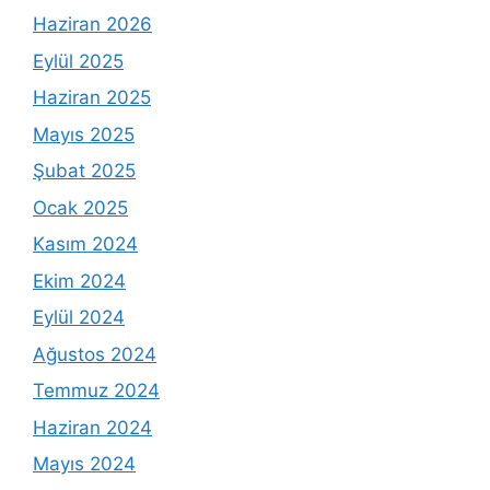
Haziran 2026
Eylül 2025
Haziran 2025
Mayıs 2025
Şubat 2025
Ocak 2025
Kasım 2024
Ekim 2024
Eylül 2024
Ağustos 2024
Temmuz 2024
Haziran 2024
Mayıs 2024