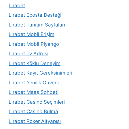
Lirabet
Lirabet Eposta Desteği
Lirabet Tanıtım Sayfaları
Lirabet Mobil Erişim
Lirabet Mobil Piyango
Lirabet Tv Adresi
Lirabet Köklü Deneyim
Lirabet Kayıt Gereksinimleri
Lirabet Yenilik Güveni
Lirabet Maaş Sohbeti
Lirabet Casino Seçimleri
Lirabet Casino Bulma
Lirabet Poker Altyapısı