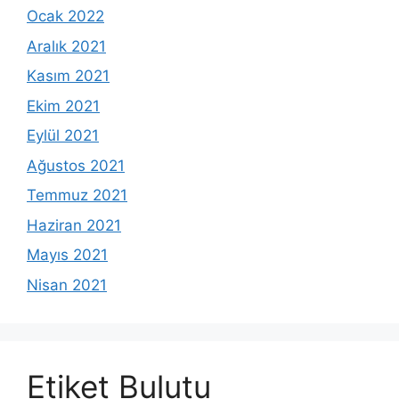
Ocak 2022
Aralık 2021
Kasım 2021
Ekim 2021
Eylül 2021
Ağustos 2021
Temmuz 2021
Haziran 2021
Mayıs 2021
Nisan 2021
Etiket Bulutu