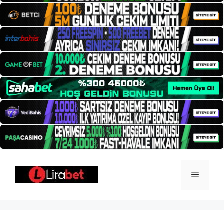
İçeriğe
atla
Menü