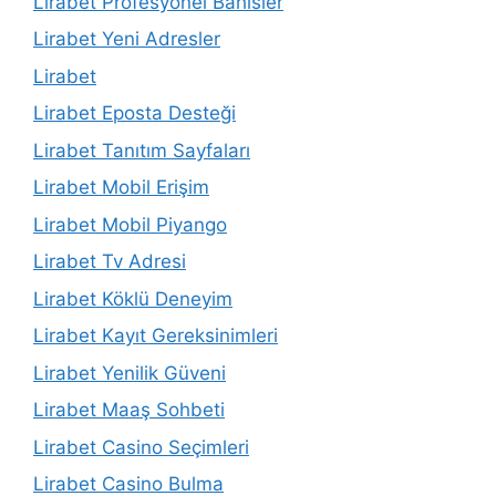
Lirabet Profesyonel Bahisler
Lirabet Yeni Adresler
Lirabet
Lirabet Eposta Desteği
Lirabet Tanıtım Sayfaları
Lirabet Mobil Erişim
Lirabet Mobil Piyango
Lirabet Tv Adresi
Lirabet Köklü Deneyim
Lirabet Kayıt Gereksinimleri
Lirabet Yenilik Güveni
Lirabet Maaş Sohbeti
Lirabet Casino Seçimleri
Lirabet Casino Bulma