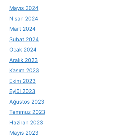
Mayıs 2024
Nisan 2024
Mart 2024
Şubat 2024
Ocak 2024
Aralık 2023
Kasım 2023
Ekim 2023
Eylül 2023
Ağustos 2023
Temmuz 2023
Haziran 2023
Mayıs 2023