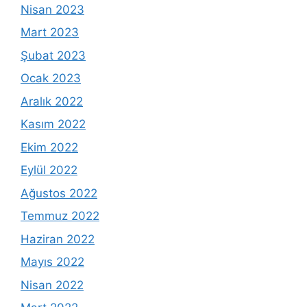
Nisan 2023
Mart 2023
Şubat 2023
Ocak 2023
Aralık 2022
Kasım 2022
Ekim 2022
Eylül 2022
Ağustos 2022
Temmuz 2022
Haziran 2022
Mayıs 2022
Nisan 2022