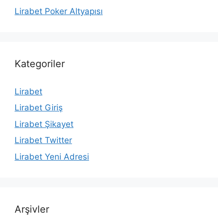
Lirabet Poker Altyapısı
Kategoriler
Lirabet
Lirabet Giriş
Lirabet Şikayet
Lirabet Twitter
Lirabet Yeni Adresi
Arşivler