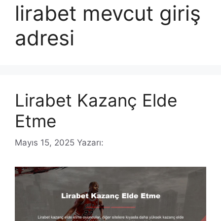
lirabet mevcut giriş
adresi
Lirabet Kazanç Elde
Etme
Mayıs 15, 2025
Yazarı: