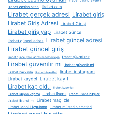
lirabet casino siteleri
lirabet com
lirabet casino sitesi
Lirabet gerçek adresi
Lirabet giriş
Lirabet Giriş Adresi
Lirabet Girişi
Lirabet giriş yap
Lirabet Güncel
Lirabet güncel adresi
lirabet güncel adres
Lirabet güncel giriş
lirabet güvenilirdir
lirabet güncel yerel adresini destekleyin
Lirabet güvenilir mi
lirabet güvenlir mi
lirabet instagram
Lirabet hakkında
lirabet hizmetleri
Lirabet kayıt
Lirabet kaydol
Lirabet kaç oldu
lirabet kuponları
Lirabet lisans
Lirabet kupon yapma
lirabet lisans bilgileri
Lirabet maç izle
Lirabet lisanslı mı
Lirabet Mobil Uygulama
Lirabet müşteri hizmetleri