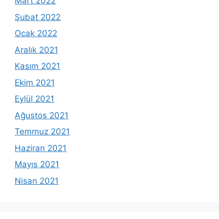
Mart 2022
Şubat 2022
Ocak 2022
Aralık 2021
Kasım 2021
Ekim 2021
Eylül 2021
Ağustos 2021
Temmuz 2021
Haziran 2021
Mayıs 2021
Nisan 2021