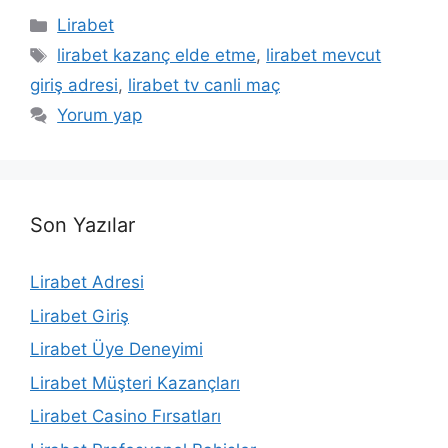
Kategoriler
Lirabet
Etiketler
lirabet kazanç elde etme
,
lirabet mevcut
giriş adresi
,
lirabet tv canli maç
Yorum yap
Son Yazılar
Lirabet Adresi
Lirabet Giriş
Lirabet Üye Deneyimi
Lirabet Müşteri Kazançları
Lirabet Casino Fırsatları