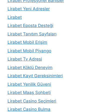
Lirabet Profesyonel Bahisler
Lirabet Yeni Adresler
Lirabet
Lirabet Eposta Desteği
Lirabet Tanıtım Sayfaları
Lirabet Mobil Erişim
Lirabet Mobil Piyango
Lirabet Tv Adresi
Lirabet Köklü Deneyim
Lirabet Kayıt Gereksinimleri
Lirabet Yenilik Güveni
Lirabet Maaş Sohbeti
Lirabet Casino Seçimleri
Lirabet Casino Bulma