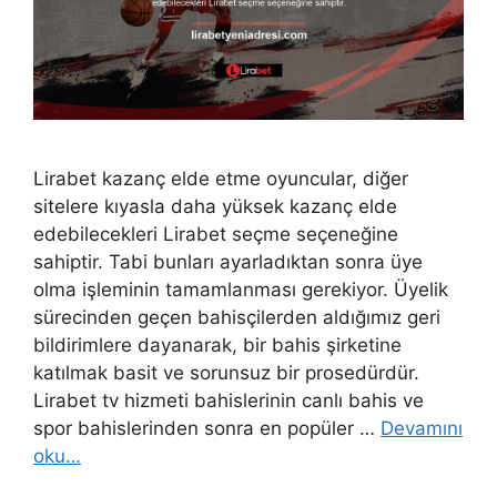
Lirabet kazanç elde etme oyuncular, diğer
sitelere kıyasla daha yüksek kazanç elde
edebilecekleri Lirabet seçme seçeneğine
sahiptir. Tabi bunları ayarladıktan sonra üye
olma işleminin tamamlanması gerekiyor. Üyelik
sürecinden geçen bahisçilerden aldığımız geri
bildirimlere dayanarak, bir bahis şirketine
katılmak basit ve sorunsuz bir prosedürdür.
Lirabet tv hizmeti bahislerinin canlı bahis ve
spor bahislerinden sonra en popüler …
Devamını
oku…