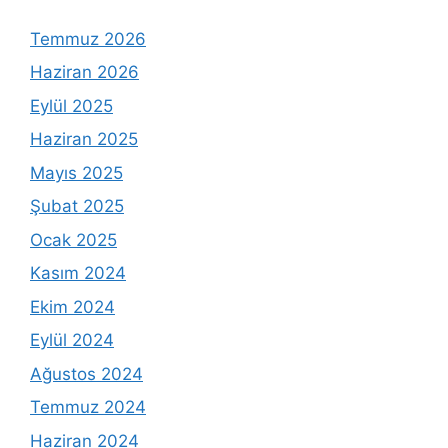
Temmuz 2026
Haziran 2026
Eylül 2025
Haziran 2025
Mayıs 2025
Şubat 2025
Ocak 2025
Kasım 2024
Ekim 2024
Eylül 2024
Ağustos 2024
Temmuz 2024
Haziran 2024