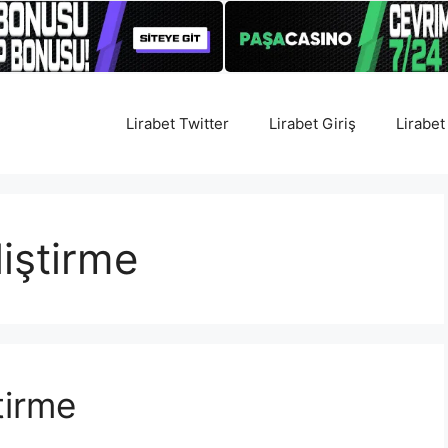
Lirabet Twitter
Lirabet Giriş
Lirabet
liştirme
tirme