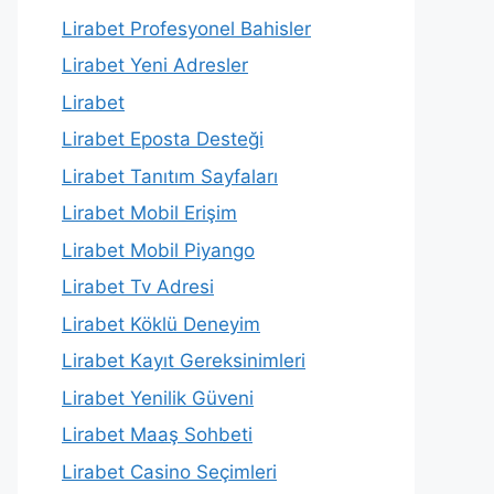
Lirabet Profesyonel Bahisler
Lirabet Yeni Adresler
Lirabet
Lirabet Eposta Desteği
Lirabet Tanıtım Sayfaları
Lirabet Mobil Erişim
Lirabet Mobil Piyango
Lirabet Tv Adresi
Lirabet Köklü Deneyim
Lirabet Kayıt Gereksinimleri
Lirabet Yenilik Güveni
Lirabet Maaş Sohbeti
Lirabet Casino Seçimleri