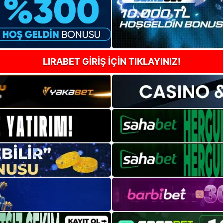
LIRABET GİRİŞ İÇİN TIKLAYINIZ!