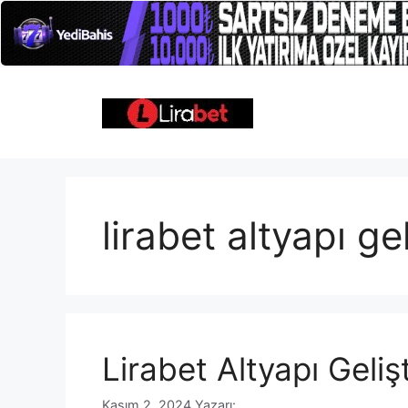
İçeriğe
atla
lirabet altyapı ge
Lirabet Altyapı Geliş
Kasım 2, 2024
Yazarı: