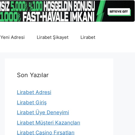
 Yeni Adresi
Lirabet Şikayet
Lirabet
Son Yazılar
Lirabet Adresi
Lirabet Giriş
Lirabet Üye Deneyimi
Lirabet Müşteri Kazançları
Lirabet Casino Fırsatları