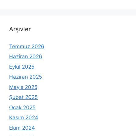
Arşivler
Temmuz 2026
Haziran 2026
Eylül 2025
Haziran 2025
Mayıs 2025
Şubat 2025
Ocak 2025
Kasım 2024
Ekim 2024