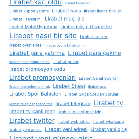
Lirabet kaç oldu
lirabet kuponları
Lirabet lisans
Lirabet kupon yapma
lirabet lisans bilgileri
Lirabet maç izle
Lirabet lisanslı mı
Lirabet Mobil Uygulama
Lirabet müşteri hizmetleri
Lirabet nasıl bir site
Lirabet oranları
lirabet oyun sitesi
lirabet oyunu kilitlendi mi
Lirabet para yatırma
Lirabet para çekme
Lirabet poker
lirabet para çekme sorunu
lirabet promosyon kodu
Lirabet promosyonları
Lirabet Sanal Sporlar
Lirabet Sitesi
lirabet sistemine katılmak
lirabet spor
Lirabet Spor Bahisleri
Lirabet Sıkça Sorulan Sorular
Lirabet tv
lirabet telegram
lirabet talep değerlendirme
lirabet tv canli maç
lirabet tv canli maç izle
Lirabet twitter
lirabet web sitesi
lirabet whatsapp
Lirabet yeni adresi
Lirabet yeni giriş
lirabet yeni adres
Lirabet yeni güncel giriş