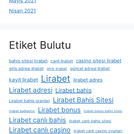
Mayıs 2021
Nisan 2021
Etiket Bulutu
casino sitesi lirabet
bahis sitesi lirabet
canli lirabet
giris adresi lirabet
güncel adresi lirabet
giris lirabet
Lirabet
kayit lirabet
lirabet adres
Lirabet adresi
Lirabet bahis
Lirabet Bahis Sitesi
Lirabet bahis oranları
Lirabet bonus
lirabet bağlantısı
lirabet bonus bahis sitesi
Lirabet canlı bahis
lirabet canlı bahis sitesi
Lirabet canlı casino
lirabet canlı casino oyunları