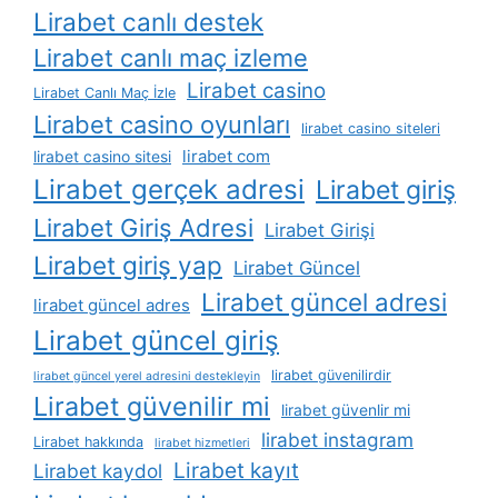
Lirabet canlı destek
Lirabet canlı maç izleme
Lirabet casino
Lirabet Canlı Maç İzle
Lirabet casino oyunları
lirabet casino siteleri
lirabet com
lirabet casino sitesi
Lirabet gerçek adresi
Lirabet giriş
Lirabet Giriş Adresi
Lirabet Girişi
Lirabet giriş yap
Lirabet Güncel
Lirabet güncel adresi
lirabet güncel adres
Lirabet güncel giriş
lirabet güvenilirdir
lirabet güncel yerel adresini destekleyin
Lirabet güvenilir mi
lirabet güvenlir mi
lirabet instagram
Lirabet hakkında
lirabet hizmetleri
Lirabet kayıt
Lirabet kaydol