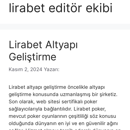
lirabet editör ekibi
Lirabet Altyapı
Geliştirme
Kasım 2, 2024
Yazarı:
Lirabet altyapı geliştirme öncelikle altyapı
geliştirme konusunda uzmanlaşmış bir şirketiz.
Son olarak, web sitesi sertifikalı poker
sağlayıcılarıyla bağlantılıdır. Lirabet poker,
mevcut poker oyunlarının çeşitliliği söz konusu
olduğunda dünyanın en iyi ve en güvenilir ağını