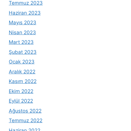
Temmuz 2023
Haziran 2023
Mayıs 2023
Nisan 2023
Mart 2023
Şubat 2023
Ocak 2023
Aralık 2022
Kasım 2022
Ekim 2022
Eylül 2022
Ağustos 2022
Temmuz 2022
Haziran 2022