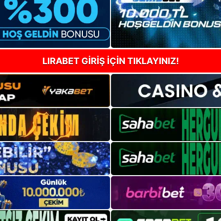
LIRABET GİRİŞ İÇİN TIKLAYINIZ!