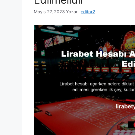
Mayıs 27, 2023
Yazarı:
editor2