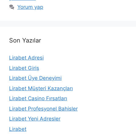
Yorum yap
Son Yazılar
Lirabet Adresi
Lirabet Giriş
Lirabet Üye Deneyimi
Lirabet Müşteri Kazançları
Lirabet Casino Fırsatları
Lirabet Profesyonel Bahisler
Lirabet Yeni Adresler
Lirabet