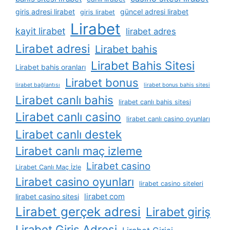
giris adresi lirabet
güncel adresi lirabet
giris lirabet
Lirabet
kayit lirabet
lirabet adres
Lirabet adresi
Lirabet bahis
Lirabet Bahis Sitesi
Lirabet bahis oranları
Lirabet bonus
lirabet bağlantısı
lirabet bonus bahis sitesi
Lirabet canlı bahis
lirabet canlı bahis sitesi
Lirabet canlı casino
lirabet canlı casino oyunları
Lirabet canlı destek
Lirabet canlı maç izleme
Lirabet casino
Lirabet Canlı Maç İzle
Lirabet casino oyunları
lirabet casino siteleri
lirabet com
lirabet casino sitesi
Lirabet gerçek adresi
Lirabet giriş
Lirabet Giriş Adresi