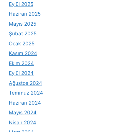
Eylül 2025
Haziran 2025
Mayıs 2025
Şubat 2025
Ocak 2025
Kasım 2024
Ekim 2024
Eylül 2024
Ağustos 2024
Temmuz 2024
Haziran 2024
Mayıs 2024
Nisan 2024