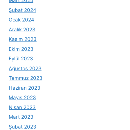
Mart 2024
Şubat 2024
Ocak 2024
Aralık 2023
Kasım 2023
Ekim 2023
Eylül 2023
Ağustos 2023
Temmuz 2023
Haziran 2023
Mayıs 2023
Nisan 2023
Mart 2023
Şubat 2023