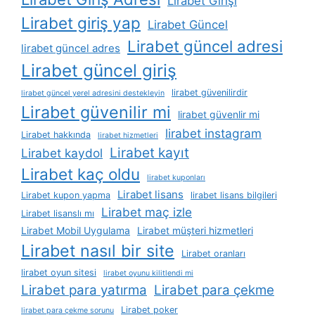
Lirabet Girişi
Lirabet giriş yap
Lirabet Güncel
Lirabet güncel adresi
lirabet güncel adres
Lirabet güncel giriş
lirabet güvenilirdir
lirabet güncel yerel adresini destekleyin
Lirabet güvenilir mi
lirabet güvenlir mi
lirabet instagram
Lirabet hakkında
lirabet hizmetleri
Lirabet kayıt
Lirabet kaydol
Lirabet kaç oldu
lirabet kuponları
Lirabet lisans
Lirabet kupon yapma
lirabet lisans bilgileri
Lirabet maç izle
Lirabet lisanslı mı
Lirabet Mobil Uygulama
Lirabet müşteri hizmetleri
Lirabet nasıl bir site
Lirabet oranları
lirabet oyun sitesi
lirabet oyunu kilitlendi mi
Lirabet para yatırma
Lirabet para çekme
Lirabet poker
lirabet para çekme sorunu